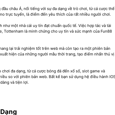
ầu châu Á, nổi tiếng với sự đa dạng về trò chơi, từ cá cược thể
ino trực tuyến, là điểm đến yêu thích của rất nhiều người chơi.
như một nhà cái uy tín đạt chuẩn quốc tế. Việc hợp tác và tài
e, Tottenham là minh chứng cho uy tín và sức mạnh của Fun88
ng lại trải nghiệm tốt trên web mà còn tạo ra một phiên bản
ự xuất hiện của những người mẫu thời trang, tạo điểm nhấn thú vị
ò chơi đa dạng, từ cá cược bóng đá đến xổ số, slot game và
nhiều so với phiên bản web. Bất kể bạn sử dụng hệ điều hành IO
àng và tiện lợi.
 Dạng