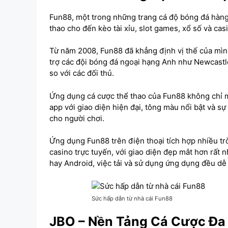
Fun88, một trong những trang cá độ bóng đá hàng đ
thao cho đến kèo tài xỉu, slot games, xổ số và cas
Từ năm 2008, Fun88 đã khẳng định vị thế của mình 
trợ các đội bóng đá ngoại hạng Anh như Newcastl
so với các đối thủ.
Ứng dụng cá cược thể thao của Fun88 không chỉ ma
app với giao diện hiện đại, tông màu nổi bật và s
cho người chơi.
Ứng dụng Fun88 trên điện thoại tích hợp nhiều tr
casino trực tuyến, với giao diện đẹp mắt hơn rất 
hay Android, việc tải và sử dụng ứng dụng đều dễ d
Sức hấp dẫn từ nhà cái Fun88
JBO – Nền Tảng Cá Cược Đa