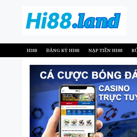
HI88
ĐĂNG KÝ HI88
NẠP TIỀN HI88
RÚ