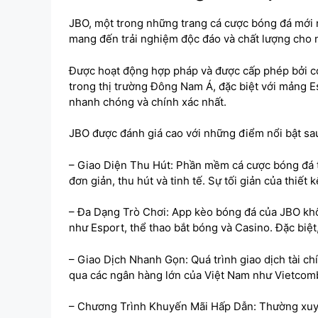
JBO, một trong những trang cá cược bóng đá mới n
mang đến trải nghiệm độc đáo và chất lượng cho n
Được hoạt động hợp pháp và được cấp phép bởi cơ 
trong thị trường Đông Nam Á, đặc biệt với mảng E
nhanh chóng và chính xác nhất.
JBO được đánh giá cao với những điểm nổi bật sa
– Giao Diện Thu Hút: Phần mềm cá cược bóng đá t
đơn giản, thu hút và tinh tế. Sự tối giản của thiết 
– Đa Dạng Trò Chơi: App kèo bóng đá của JBO khô
như Esport, thể thao bắt bóng và Casino. Đặc biệ
– Giao Dịch Nhanh Gọn: Quá trình giao dịch tài ch
qua các ngân hàng lớn của Việt Nam như Vietco
– Chương Trình Khuyến Mãi Hấp Dẫn: Thường xuyê