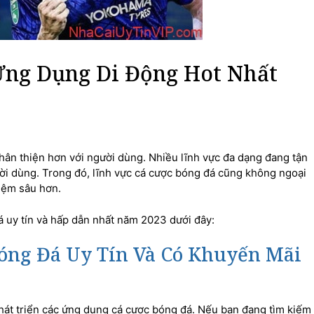
Ứng Dụng Di Động Hot Nhất
ân thiện hơn với người dùng. Nhiều lĩnh vực đa dạng đang tận
ời dùng. Trong đó, lĩnh vực cá cược bóng đá cũng không ngoại
hiệm sâu hơn.
uy tín và hấp dẫn nhất năm 2023 dưới đây:
óng Đá Uy Tín Và Có Khuyến Mãi
phát triển các ứng dụng cá cược bóng đá. Nếu bạn đang tìm kiếm