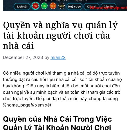
Quyền và nghĩa vụ quản lý
tài khoản người chơi của
nhà cái
December 27, 2023
by
mian22
Có nhiều người chơi khi tham gia nhà cái cá độ trực tuyến
thường đặt ra câu hỏi liệu nhà cái có “soi” tài khoản của họ
hay không. Điều này là hiển nhiên bởi mỗi người chơi đều
quan ngại về sự minh bạch và an toàn khi tham gia các trò
chơi trực tuyến. Để giải đáp thắc mắc này, chúng ta cùng
%home_page% xem xét.
Quyền của Nhà Cái Trong Việc
Quản Lý Tài Khoản Người Chơi