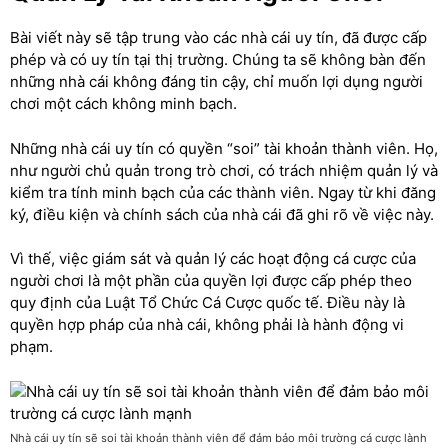
Bài viết này sẽ tập trung vào các nhà cái uy tín, đã được cấp
phép và có uy tín tại thị trường. Chúng ta sẽ không bàn đến
những nhà cái không đáng tin cậy, chỉ muốn lợi dụng người
chơi một cách không minh bạch.
Những nhà cái uy tín có quyền “soi” tài khoản thành viên. Họ,
như người chủ quản trong trò chơi, có trách nhiệm quản lý và
kiểm tra tính minh bạch của các thành viên. Ngay từ khi đăng
ký, điều kiện và chính sách của nhà cái đã ghi rõ về việc này.
Vì thế, việc giám sát và quản lý các hoạt động cá cược của
người chơi là một phần của quyền lợi được cấp phép theo
quy định của Luật Tổ Chức Cá Cược quốc tế. Điều này là
quyền hợp pháp của nhà cái, không phải là hành động vi
phạm.
Nhà cái uy tín sẽ soi tài khoản thành viên để đảm bảo môi trường cá cược lành