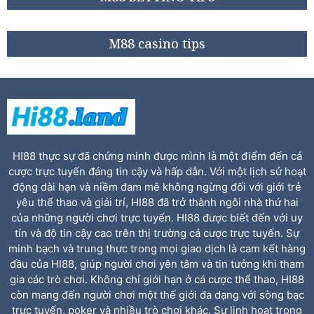
M88 casino tips
HI88 thực sự đã chứng minh được mình là một điểm đến cá
cược trực tuyến đáng tin cậy và hấp dẫn. Với một lịch sử hoạt
động dài hạn và niềm đam mê không ngừng đối với giới trẻ
yêu thể thao và giải trí, HI88 đã trở thành ngôi nhà thứ hai
của những người chơi trực tuyến. HI88 được biết đến với uy
tín và độ tin cậy cao trên thị trường cá cược trực tuyến. Sự
minh bạch và trung thực trong mọi giao dịch là cam kết hàng
đầu của HI88, giúp người chơi yên tâm và tin tưởng khi tham
gia các trò chơi. Không chỉ giới hạn ở cá cược thể thao, HI88
còn mang đến người chơi một thế giới đa dạng với sòng bạc
trực tuyến, poker và nhiều trò chơi khác. Sự linh hoạt trong