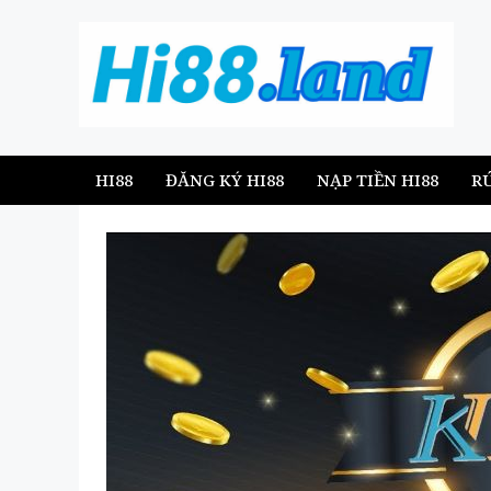
HI88
ĐĂNG KÝ HI88
NẠP TIỀN HI88
RÚ