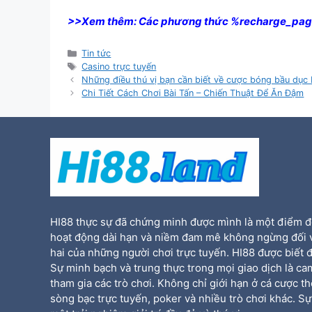
>>Xem thêm: Các phương thức %recharge_page%
Tin tức
Casino trực tuyến
Những điều thú vị bạn cần biết về cược bóng bầu dục
Chi Tiết Cách Chơi Bài Tấn – Chiến Thuật Để Ăn Đậm
HI88 thực sự đã chứng minh được mình là một điểm đến
hoạt động dài hạn và niềm đam mê không ngừng đối với 
hai của những người chơi trực tuyến. HI88 được biết đế
Sự minh bạch và trung thực trong mọi giao dịch là ca
tham gia các trò chơi. Không chỉ giới hạn ở cá cược t
sòng bạc trực tuyến, poker và nhiều trò chơi khác. Sự