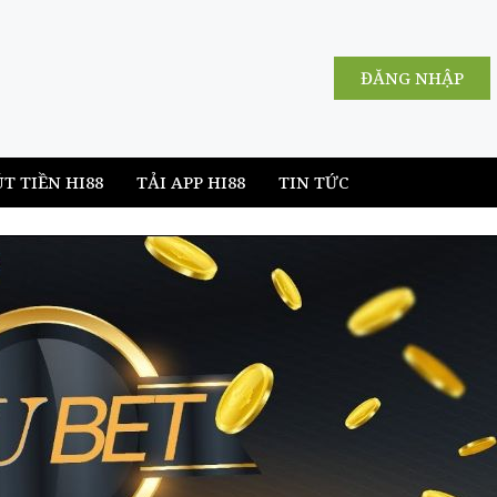
ĐĂNG NHẬP
T TIỀN HI88
TẢI APP HI88
TIN TỨC