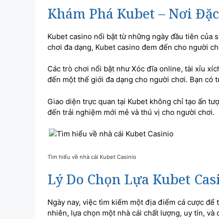
Khám Phá Kubet – Nơi Đặc
Kubet casino nổi bật từ những ngày đầu tiên của s
chơi đa dạng, Kubet casino đem đến cho người chơ
Các trò chơi nổi bật như Xóc đĩa online, tài xỉu xí
đến một thế giới đa dạng cho người chơi. Bạn có t
Giao diện trực quan tại Kubet không chỉ tạo ấn t
đến trải nghiệm mới mẻ và thú vị cho người chơi.
Tìm hiểu về nhà cái Kubet Casinio
Lý Do Chọn Lựa Kubet Cas
Ngày nay, việc tìm kiếm một địa điểm cá cược để t
nhiên, lựa chọn một nhà cái chất lượng, uy tín, v