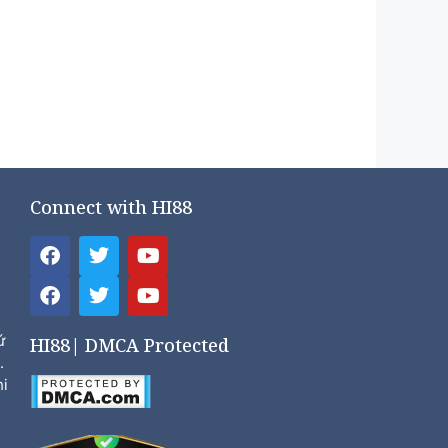
Connect with HI88
ứ
HI88| DMCA Protected
.
hi
g