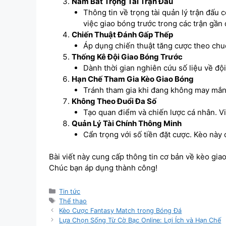
Nắm Bắt Trọng Tài Trận Đấu
Thông tin về trọng tài quản lý trận đấu 
việc giao bóng trước trong các trận gần 
Chiến Thuật Đánh Gấp Thếp
Áp dụng chiến thuật tăng cược theo chuỗ
Thống Kê Đội Giao Bóng Trước
Dành thời gian nghiên cứu số liệu về đội
Hạn Chế Tham Gia Kèo Giao Bóng
Tránh tham gia khi đang không may mắn, 
Không Theo Đuổi Đa Số
Tạo quan điểm và chiến lược cá nhân. V
Quản Lý Tài Chính Thông Minh
Cẩn trọng với số tiền đặt cược. Kèo này 
Bài viết này cung cấp thông tin cơ bản về kèo gi
Chúc bạn áp dụng thành công!
Tin tức
Thể thao
Kèo Cược Fantasy Match trong Bóng Đá
Lựa Chọn Sống Từ Cờ Bạc Online: Lợi Ích và Hạn Chế