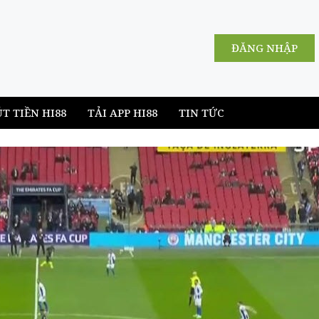
ĐĂNG NHẬP
T TIỀN HI88
TẢI APP HI88
TIN TỨC