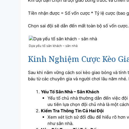
Khi đội bạn chọn là đội giao bóng trước và chiến t
Tiền nhận được = Số vốn cược * Tỷ lệ cược (bao g
Chọn sai đội sẽ dẫn đến mất toàn bộ số vốn cược.
Dựa yếu tố sân khách – sân nhà
Kinh Nghiệm Cược Kèo Gi
Sau khi nắm vững cách soi kèo giao bóng và tính 
báu từ các chuyên gia và người chơi lâu năm nhé.
Yếu Tố Sân Nhà – Sân Khách
Yếu tố chủ nhà thường dẫn đến việc độ
ưu tiên lựa chọn đội chủ nhà là một các
Kiểm Tra Thông Tin Cả Hai Đội
Xem xét lịch sử đối đầu để hiểu rõ hơn 
như sân nhà.