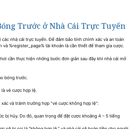
 Bóng Trước ở Nhà Cái Trực Tuyến
i các nhà cái trực tuyến. Để đảm bảo tính chính xác và an toàn
ín và %register_page% tài khoản là cần thiết để tham gia cược.
chơi cần thực hiện những bước đơn giản sau đây khi nhà cái mở
ao bóng trước.
là vé cược hợp lệ.
 xác và tránh trường hợp “vé cược không hợp lệ”:
tức bị hủy. Do đó, quan trọng để đặt cược khoảng 4 – 5 tiếng
ợc sẽ bị coi là “không hợp lệ,” và nhà cái sẽ hoàn tiền cho người