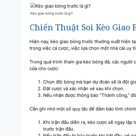
Kèo giao bóng trước là gì?
Chiến Thuật Soi Kèo Giao
Hiện nay, kèo giao bóng trước thường xuất hiện tạ
trong việc cá cược, việc lựa chọn một nhà cái uy t
Trong quá trình tham gia kèo bóng đá, các người 
cửa cho cược:
Chọn đội bóng mà bạn dự đoán sẽ là đội gi
Đặt cược và xác nhận vé sau khi chọn.
Nếu nhận được thông báo “Thành công,” đó 
Cần ghi nhớ một số quy tắc để đảm bảo tính chính
Khi trận đấu diễn ra, kèo cược sẽ ngay lập 
trước trận đấu.
Nếu trận đấu bị hủy trước khi bắt đầu, vé cư