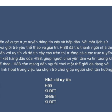
 cá cược trực tuyến đáng tin cậy và hấp dẫn. Với một lịch sử
giới trẻ yêu thể thao và giải trí, HI88 đã trở thành ngôi nhà th
n với uy tín và độ tin cậy cao trên thị trường cá cược trực tuyến
m kết hàng đầu của HI88, giúp người chơi yên tâm và tin tưởng k
hể thao, HI88 còn mang đến người chơi một thế giới đa dạng với
 linh hoạt trong việc lựa chọn trò chơi giúp người chơi tận hưởn
Nhà cái uy tín
Hi88
SHBET
SHBET
SHBET