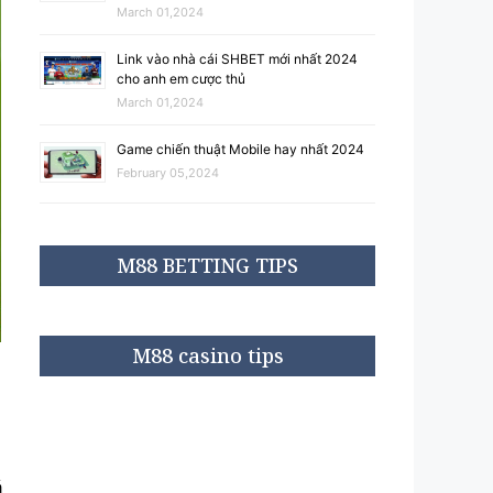
March 01,2024
Link vào nhà cái SHBET mới nhất 2024
cho anh em cược thủ
March 01,2024
Game chiến thuật Mobile hay nhất 2024
February 05,2024
M88 BETTING TIPS
M88 casino tips
á