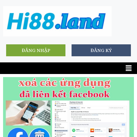
ĐĂNG NHẬP
ĐĂNG KÝ