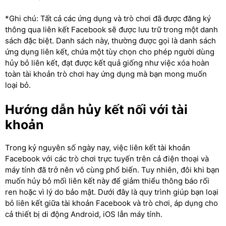
*Ghi chú: Tất cả các ứng dụng và trò chơi đã được đăng ký
thông qua liên kết Facebook sẽ được lưu trữ trong một danh
sách đặc biệt. Danh sách này, thường được gọi là danh sách
ứng dụng liên kết, chứa một tùy chọn cho phép người dùng
hủy bỏ liên kết, đạt được kết quả giống như việc xóa hoàn
toàn tài khoản trò chơi hay ứng dụng mà bạn mong muốn
loại bỏ.
Hướng dẫn hủy kết nối với tài
khoản
Trong kỷ nguyên số ngày nay, việc liên kết tài khoản
Facebook với các trò chơi trực tuyến trên cả điện thoại và
máy tính đã trở nên vô cùng phổ biến. Tuy nhiên, đôi khi bạn
muốn hủy bỏ mối liên kết này để giảm thiểu thông báo rối
ren hoặc vì lý do bảo mật. Dưới đây là quy trình giúp bạn loại
bỏ liên kết giữa tài khoản Facebook và trò chơi, áp dụng cho
cả thiết bị di động Android, iOS lẫn máy tính.