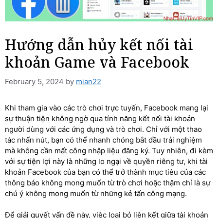
Hướng dẫn hủy kết nối tài
khoản Game và Facebook
February 5, 2024
by
mian22
Khi tham gia vào các trò chơi trực tuyến, Facebook mang lại
sự thuận tiện không ngờ qua tính năng kết nối tài khoản
người dùng với các ứng dụng và trò chơi. Chỉ với một thao
tác nhấn nút, bạn có thể nhanh chóng bắt đầu trải nghiệm
mà không cần mất công nhập liệu đăng ký. Tuy nhiên, đi kèm
với sự tiện lợi này là những lo ngại về quyền riêng tư, khi tài
khoản Facebook của bạn có thể trở thành mục tiêu của các
thông báo không mong muốn từ trò chơi hoặc thậm chí là sự
chú ý không mong muốn từ những kẻ tấn công mạng.
Để giải quyết vấn đề này, việc loại bỏ liên kết giữa tài khoản