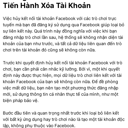
Tiến Hành Xóa Tài Khoản
Việc hủy kết nối tài khoản Facebook với các trò chơi trực
tuyến mà bạn đã đăng ký sử dụng qua Facebook giúp loại bỏ
sự liên kết này. Quá trình này đồng nghĩa với việc khi bạn
đăng nhập trò chơi lần sau, hệ thống sẽ không nhận diện tài
khoản của bạn như trước, và tất cả dữ liệu liên quan đến trò
chơi trên tài khoản đó cũng sẽ không còn nữa.
Trước khi quyết định hủy kết nối tài khoản Facebook với trò
chơi, bạn cần phải cân nhắc kỹ lưỡng. Bởi vì, một khi quyết
định này được thực hiện, mọi dữ liệu trò chơi liên kết với tài
khoản Facebook của bạn sẽ không còn nữa. Để đề phòng
việc mất dữ liệu, bạn nên tạo một phương thức đăng nhập
mới, sử dụng thông tin cá nhân thực tế của mình, như một
biện pháp bảo vệ.
Bước đầu tiên và quan trọng nhất trước khi loại bỏ liên kết
với bất kỳ ứng dụng hay trò chơi nào là tạo một tài khoản độc
lập, không phụ thuộc vào Facebook.