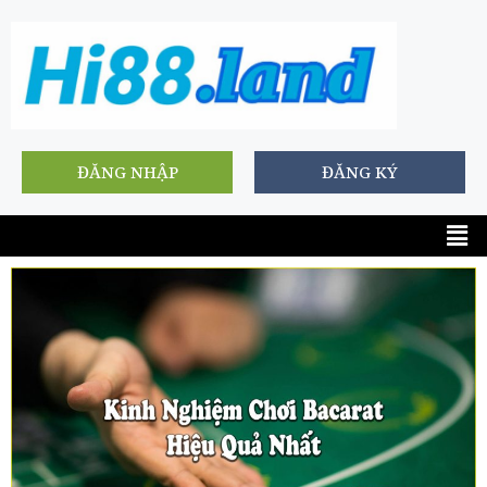
ĐĂNG NHẬP
ĐĂNG KÝ