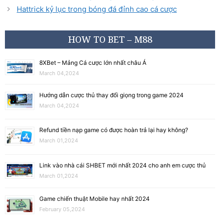
Hattrick kỷ lục trong bóng đá đỉnh cao cá cược
HOW TO BET – M88
8XBet – Mảng Cá cược lớn nhất châu Á
March 04,2024
Hướng dẫn cược thủ thay đổi giọng trong game 2024
March 04,2024
Refund tiền nạp game có được hoàn trả lại hay không?
March 01,2024
Link vào nhà cái SHBET mới nhất 2024 cho anh em cược thủ
March 01,2024
Game chiến thuật Mobile hay nhất 2024
February 05,2024