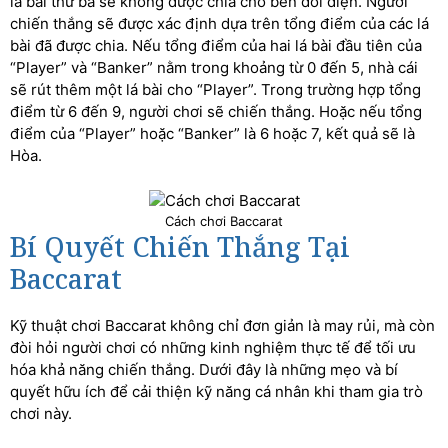
lá bài thứ ba sẽ không được chia cho bên đối diện. Người
chiến thắng sẽ được xác định dựa trên tổng điểm của các lá
bài đã được chia. Nếu tổng điểm của hai lá bài đầu tiên của
“Player” và “Banker” nằm trong khoảng từ 0 đến 5, nhà cái
sẽ rút thêm một lá bài cho “Player”. Trong trường hợp tổng
điểm từ 6 đến 9, người chơi sẽ chiến thắng. Hoặc nếu tổng
điểm của “Player” hoặc “Banker” là 6 hoặc 7, kết quả sẽ là
Hòa.
Cách chơi Baccarat
Bí Quyết Chiến Thắng Tại
Baccarat
Kỹ thuật chơi Baccarat không chỉ đơn giản là may rủi, mà còn
đòi hỏi người chơi có những kinh nghiệm thực tế để tối ưu
hóa khả năng chiến thắng. Dưới đây là những mẹo và bí
quyết hữu ích để cải thiện kỹ năng cá nhân khi tham gia trò
chơi này.