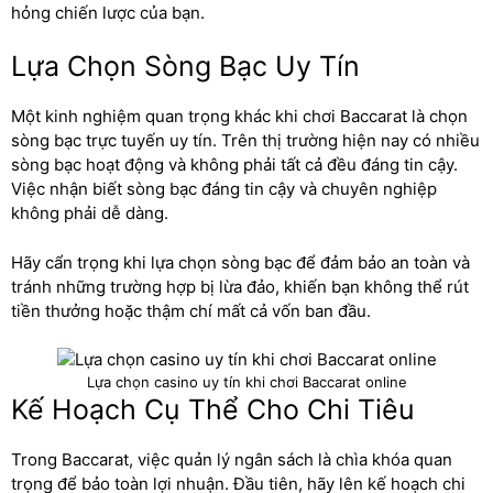
hỏng chiến lược của bạn.
Lựa Chọn Sòng Bạc Uy Tín
Một kinh nghiệm quan trọng khác khi chơi Baccarat là chọn
sòng bạc trực tuyến uy tín. Trên thị trường hiện nay có nhiều
sòng bạc hoạt động và không phải tất cả đều đáng tin cậy.
Việc nhận biết sòng bạc đáng tin cậy và chuyên nghiệp
không phải dễ dàng.
Hãy cẩn trọng khi lựa chọn sòng bạc để đảm bảo an toàn và
tránh những trường hợp bị lừa đảo, khiến bạn không thể rút
tiền thưởng hoặc thậm chí mất cả vốn ban đầu.
Lựa chọn casino uy tín khi chơi Baccarat online
Kế Hoạch Cụ Thể Cho Chi Tiêu
Trong Baccarat, việc quản lý ngân sách là chìa khóa quan
trọng để bảo toàn lợi nhuận. Đầu tiên, hãy lên kế hoạch chi