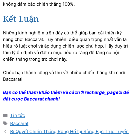
không đảm bảo chiến thắng 100%.
Kết Luận
Những kinh nghiệm trên đây có thể giúp bạn cải thiện kỹ
năng chơi Baccarat. Tuy nhiên, điều quan trọng nhất vẫn là
hiểu rõ luật chơi và áp dụng chiến lược phù hợp. Hãy duy trì
tâm lý ổn định và đặt ra mục tiêu rõ ràng để tăng cơ hội
chiến thắng trong trò chơi này.
Chúc bạn thành công và thu về nhiều chiến thắng khi chơi
Baccarat!
Bạn có thể tham khảo thêm về cách %recharge_page% để
đặt cược Baccarat nhanh!
Tin tức
Baccarat
Bí Quyết Chiến Thắng Rồng Hổ tại Sòng Bạc Trực Tuyến