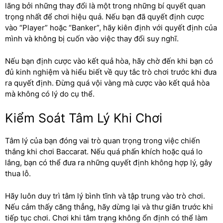
lãng bởi những thay đổi là một trong những bí quyết quan
trọng nhất để chơi hiệu quả. Nếu bạn đã quyết định cược
vào “Player” hoặc “Banker”, hãy kiên định với quyết định của
mình và không bị cuốn vào việc thay đổi suy nghĩ.
Nếu bạn định cược vào kết quả hòa, hãy chờ đến khi bạn có
đủ kinh nghiệm và hiểu biết về quy tắc trò chơi trước khi đưa
ra quyết định. Đừng quá vội vàng mà cược vào kết quả hòa
mà không có lý do cụ thể.
Kiểm Soát Tâm Lý Khi Chơi
Tâm lý của bạn đóng vai trò quan trọng trong việc chiến
thắng khi chơi Baccarat. Nếu quá phấn khích hoặc quá lo
lắng, bạn có thể đưa ra những quyết định không hợp lý, gây
thua lỗ.
Hãy luôn duy trì tâm lý bình tĩnh và tập trung vào trò chơi.
Nếu cảm thấy căng thẳng, hãy dừng lại và thư giãn trước khi
tiếp tục chơi. Chơi khi tâm trạng không ổn định có thể làm