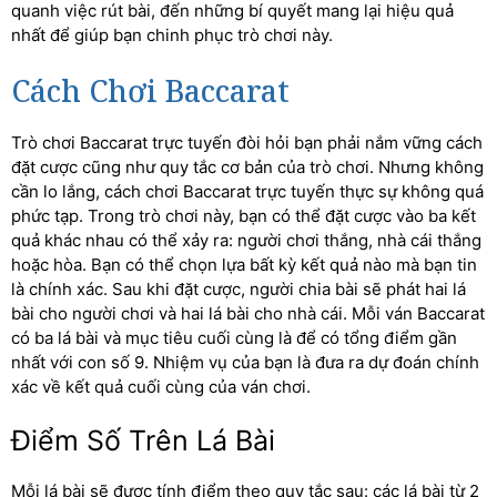
quanh việc rút bài, đến những bí quyết mang lại hiệu quả
nhất để giúp bạn chinh phục trò chơi này.
Cách Chơi Baccarat
Trò chơi Baccarat trực tuyến đòi hỏi bạn phải nắm vững cách
đặt cược cũng như quy tắc cơ bản của trò chơi. Nhưng không
cần lo lắng, cách chơi Baccarat trực tuyến thực sự không quá
phức tạp. Trong trò chơi này, bạn có thể đặt cược vào ba kết
quả khác nhau có thể xảy ra: người chơi thắng, nhà cái thắng
hoặc hòa. Bạn có thể chọn lựa bất kỳ kết quả nào mà bạn tin
là chính xác. Sau khi đặt cược, người chia bài sẽ phát hai lá
bài cho người chơi và hai lá bài cho nhà cái. Mỗi ván Baccarat
có ba lá bài và mục tiêu cuối cùng là để có tổng điểm gần
nhất với con số 9. Nhiệm vụ của bạn là đưa ra dự đoán chính
xác về kết quả cuối cùng của ván chơi.
Điểm Số Trên Lá Bài
Mỗi lá bài sẽ được tính điểm theo quy tắc sau: các lá bài từ 2