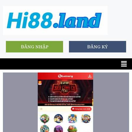
ĐĂNG NHẬP
ĐĂNG KÝ