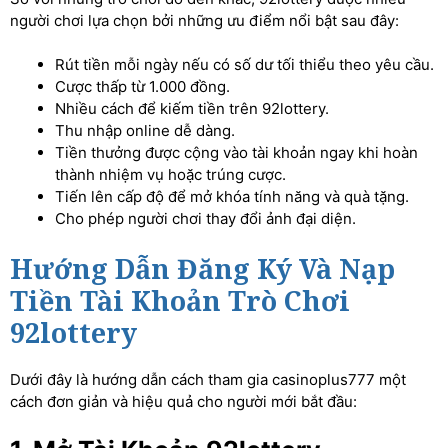
người chơi lựa chọn bởi những ưu điểm nổi bật sau đây:
Rút tiền mỗi ngày nếu có số dư tối thiểu theo yêu cầu.
Cược thấp từ 1.000 đồng.
Nhiều cách để kiếm tiền trên 92lottery.
Thu nhập online dễ dàng.
Tiền thưởng được cộng vào tài khoản ngay khi hoàn
thành nhiệm vụ hoặc trúng cược.
Tiến lên cấp độ để mở khóa tính năng và quà tặng.
Cho phép người chơi thay đổi ảnh đại diện.
Hướng Dẫn Đăng Ký Và Nạp
Tiền Tài Khoản Trò Chơi
92lottery
Dưới đây là hướng dẫn cách tham gia casinoplus777 một
cách đơn giản và hiệu quả cho người mới bắt đầu: