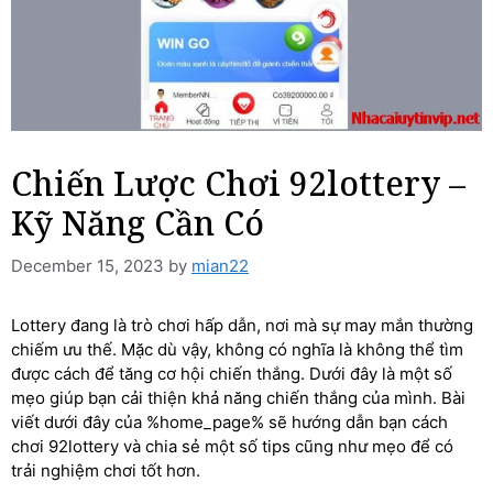
Chiến Lược Chơi 92lottery –
Kỹ Năng Cần Có
December 15, 2023
by
mian22
Lottery đang là trò chơi hấp dẫn, nơi mà sự may mắn thường
chiếm ưu thế. Mặc dù vậy, không có nghĩa là không thể tìm
được cách để tăng cơ hội chiến thắng. Dưới đây là một số
mẹo giúp bạn cải thiện khả năng chiến thắng của mình. Bài
viết dưới đây của %home_page% sẽ hướng dẫn bạn cách
chơi 92lottery và chia sẻ một số tips cũng như mẹo để có
trải nghiệm chơi tốt hơn.