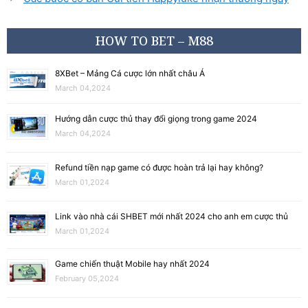
HOW TO BET – M88
8XBet – Mảng Cá cược lớn nhất châu Á
March 04,2024
Hướng dẫn cược thủ thay đổi giọng trong game 2024
March 04,2024
Refund tiền nạp game có được hoàn trả lại hay không?
March 01,2024
Link vào nhà cái SHBET mới nhất 2024 cho anh em cược thủ
March 01,2024
Game chiến thuật Mobile hay nhất 2024
February 05,2024