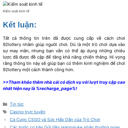
Kiểm soát kinh tế
Kết luận:
Tất cả thông tin trên đã được cung cấp về cách chơi
92lottery nhằm giúp người chơi. Dù là một trò chơi dựa vào
sự may mắn, nhưng bạn vẫn có thể áp dụng những chiêu
lược đã được đề cập để tăng khả năng chiến thắng. Hi vọng
rằng thông tin này sẽ giúp bạn có thêm kinh nghiệm để chơi
92lottery một cách thành công hơn.
>>Tham khảo thêm nhà cái có dịch vụ với lượt truy cập cao
nhất hiện nay là %recharge_page%!
Tin tức
Casino trực tuyến
Cá Cược CSGO và Sức Hấp Dẫn của Trò Chơi
Các bước cơ bản Gửi tiền Happyluke nhận thưởng ngay