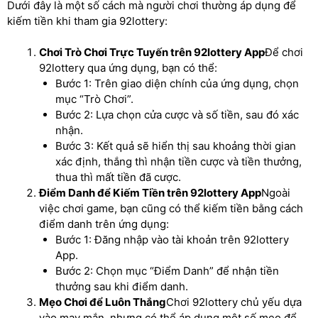
Dưới đây là một số cách mà người chơi thường áp dụng để
kiếm tiền khi tham gia 92lottery:
Chơi Trò Chơi Trực Tuyến trên 92lottery App
Để chơi
92lottery qua ứng dụng, bạn có thể:
Bước 1: Trên giao diện chính của ứng dụng, chọn
mục “Trò Chơi”.
Bước 2: Lựa chọn cửa cược và số tiền, sau đó xác
nhận.
Bước 3: Kết quả sẽ hiển thị sau khoảng thời gian
xác định, thắng thì nhận tiền cược và tiền thưởng,
thua thì mất tiền đã cược.
Điểm Danh để Kiếm Tiền trên 92lottery App
Ngoài
việc chơi game, bạn cũng có thể kiếm tiền bằng cách
điểm danh trên ứng dụng:
Bước 1: Đăng nhập vào tài khoản trên 92lottery
App.
Bước 2: Chọn mục “Điểm Danh” để nhận tiền
thưởng sau khi điểm danh.
Mẹo Chơi để Luôn Thắng
Chơi 92lottery chủ yếu dựa
vào may mắn, nhưng có thể áp dụng một số mẹo để